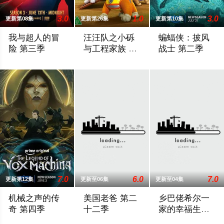
3.0
1.0
3.0
更新第08集
更新第26集
更新第10集
我与超人的冒
汪汪队之小砾
蝙蝠侠：披风
险 第三季
与工程家族 第
战士 第二季
三季
During Friday’s panel, Ouweleen also revealed that “My Adventu
《汪汪队之小砾与工程家族第2季》是著
暂无简介，敬请期
7.0
6.0
7.0
更新第12集
更新至06集
更新至04集
机械之声的传
美国老爸 第二
乡巴佬希尔一
奇 第四季
十二季
家的幸福生活
第十四季
Prime Video续订第四季。
2026 / 美国 / 欧美动漫
《乡巴佬希尔一家