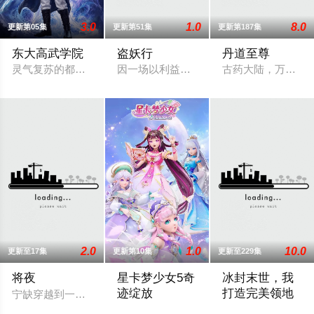
3.0
1.0
8.0
更新第05集
更新第51集
更新第187集
东大高武学院
盗妖行
丹道至尊
灵气复苏的都市，妖魔入侵威胁来袭，天生废灵根的少年秦雨体
因一场以利益交换为目的的联姻，太玄楼
古药大陆，万族林
2.0
1.0
10.0
更新至17集
更新第10集
更新至229集
将夜
星卡梦少女5奇
冰封末世，我
迹绽放
打造完美领地
宁缺穿越到一个似是而非的大唐世界，却发现此处为处处惊险的
2026 / 中国大陆 / 国产动漫
2025 / 中国大陆 /