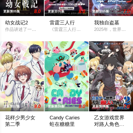
8.0
8.0
7.0
更新第05集
更新至05集
更新至05集
幼女战记2
雷霆三人行
我独自盗墓
作品讲述了一位精英上班族转生至战火纷飞的异世界，成为少女谭
《雷霆三人行》讲述了三个青梅竹马的挚友
2025年，世界各
9.0
8.0
7.0
更新第07集
更新第16集
更新第05集
花样少男少女
Candy Caries
乙女游戏世界
第二季
蛀在糖糖里
对路人角色很
不友好 第二季
在第二季中，通过修学旅行和舞会等在原作中广受欢迎的篇章，
2026 / 日本 / 日韩动漫
前世身为社畜的里