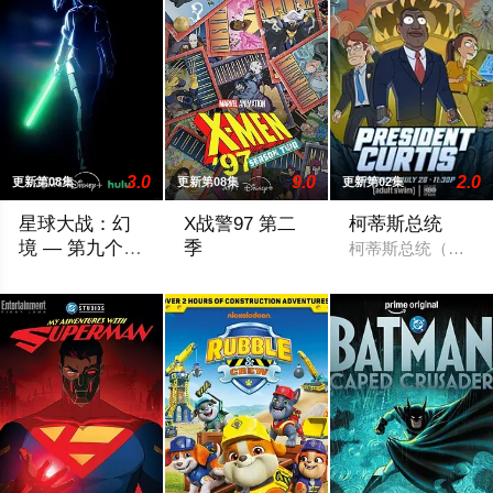
3.0
9.0
2.0
更新第08集
更新第08集
更新第02集
星球大战：幻
X战警97 第二
柯蒂斯总统
境 — 第九个绝
季
柯蒂斯总统（凯斯·
地武士
该剧延续《星球大战：幻境》的世界观，见证绝地武士崭新篇章
X战警被分散到了各个时间线，从过去，到