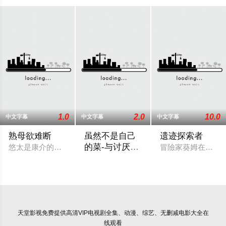
1.0
2.0
10.0
中文字幕
中文字幕
中文字幕
熟母欲难断
虽然不是自己
遗迹探索者
的菜-与讨厌姐
悠太是康介的好友，有一天他去康介家做客，和他一起享用了晚
冒險家葵姆在旅途中
姐的超契合H
这个故事描述了真山理月和恭矢这对姐弟
天堂影视
免费提供高清VIP电视剧全集、动漫、综艺、无删减电影大全在
线观看