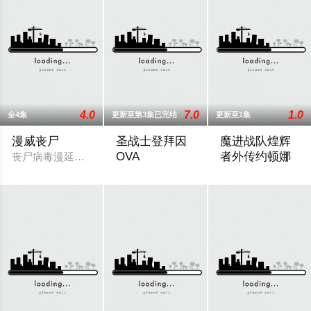
4.0
7.0
1.0
全4集
更新至第3集已完结
更新至1集
漫威丧尸
圣战士登拜因
魔进战队煌辉
OVA
者外传约顿娜
丧尸病毒漫延，血腥与混乱笼罩。复仇者成为丧尸，世界末日近
宁静祥和的一天，西翁·萨巴（中原茂 配
2021 / 日本 / 