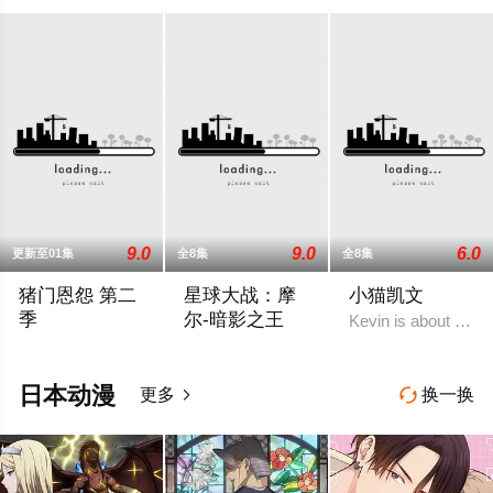
9.0
9.0
6.0
更新至01集
全8集
全8集
猪门恩怨 第二
星球大战：摩
小猫凯文
季
尔-暗影之王
Kevin is about a lif
2026 / 美国 / 欧美动漫
设定在“克隆人战争”之后，帕尔帕廷皇帝
日本动漫
更多
换一换

