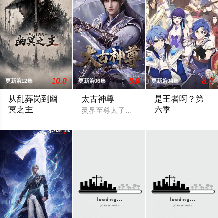
10.0
8.0
8.0
更新第12集
更新第06集
更新第04集
从乱葬岗到幽
太古神尊
是王者啊？第
冥之主
六季
灵界至尊太子惨遭算计身死，重生跌落凡
小卒萧陌为爱和军功奋斗三年，却被恋人柳莺儿与将军之子赵昊联
暂无剧情简介