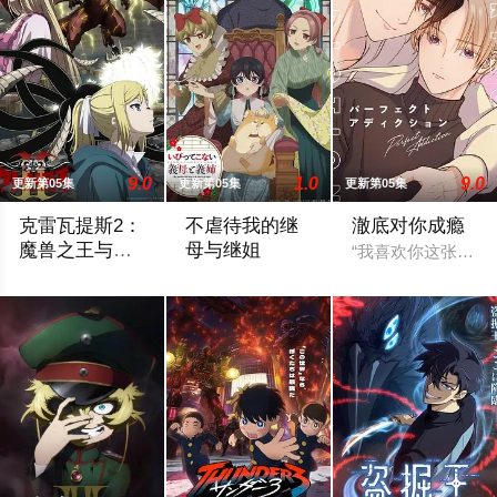
9.0
1.0
9.0
更新第05集
更新第05集
更新第05集
克雷瓦提斯2：
不虐待我的继
澈底对你成瘾
魔兽之王与虚
母与继姐
“我喜欢你这张脸，
伪的勇者传承
勇者艾莉西亚斩杀了多雷尔将军，海登与博雷托两国的战争就此落幕
某个名门望族的庶女——中村美冶，原本