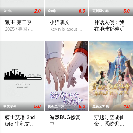
2.0
6.0
6.0
全8集
全8集
更新至53集
狼王 第二季
小猫凯文
神话入侵：我
在地球斩神明
2025 / 美国 / 欧美动漫
Kevin is about a life-long housecat who dec
2025 / 中国大陆 /
5.0
6.0
4.0
中文字幕
更新至08集
更新至31集
骑士艾琳 2nd
游戏BUG修复
穿越时空成仙
tale 牛乳艾琳
中
帝，系统迟到
与猫耳艾琳、
八万年
骑士艾琳 2nd tale 牛乳艾琳与猫耳艾琳、外加啦啦队女孩
当游戏策划江城突然被拉进自己精心打造
仙帝赵英雄苦修数