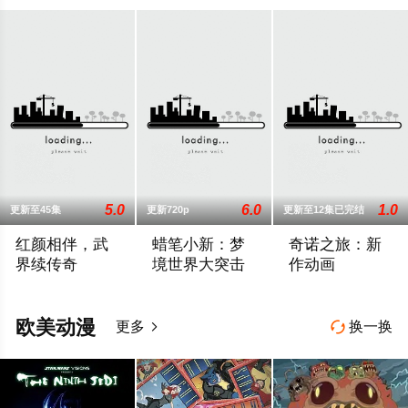
外加啦啦队女
孩
h_589acjdp0024
5.0
6.0
1.0
更新至45集
更新720p
更新至12集已完结
红颜相伴，武
蜡笔小新：梦
奇诺之旅：新
界续传奇
境世界大突击
作动画
2026 / 中国大陆 / 国产动漫
每天入夜，当春日部的居民们酣然入睡之
主人公——人类奇
欧美动漫
更多
换一换

