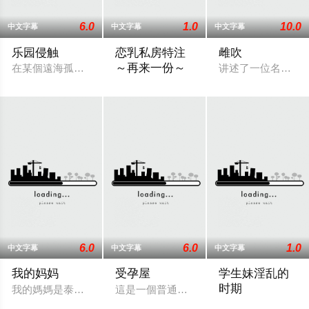
6.0
1.0
10.0
中文字幕
中文字幕
中文字幕
乐园侵触
恋乳私房特注
雌吹
～再来一份～
在某個遠海孤島之上，舉辦著新建成高級度假酒店的派對。雀躍
讲述了一位名叫爱
讲述了一个名叫高雪（Takayuki）的主
6.0
6.0
1.0
中文字幕
中文字幕
中文字幕
我的妈妈
受孕屋
学生妹淫乱的
时期
我的媽媽是泰國藝術家 XTER 創作的情色漫畫，講述了一名
這是一個普通的上班族，通過內射提供精
故事的主角是网球