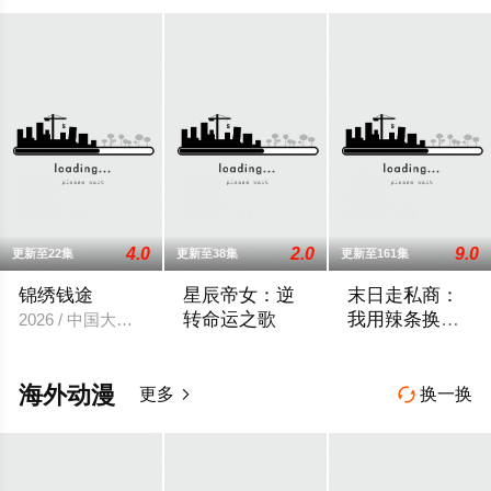
4.0
2.0
9.0
更新至22集
更新至38集
更新至161集
锦绣钱途
星辰帝女：逆
末日走私商：
转命运之歌
我用辣条换金
2026 / 中国大陆 / 国产动漫
砖
2026 / 中国大陆 / 国产动漫
2025 / 中国大陆 /
海外动漫
更多
换一换

