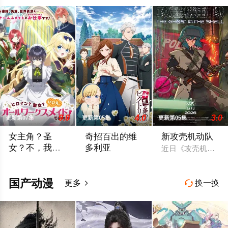
9.0
4.0
3.0
更新第07集
更新第05集
更新第05集
女主角？圣
奇招百出的维
新攻壳机动队
女？不，我是
多利亚
近日《攻壳机动队》
杂役女仆（自
转生到乙女游戏世界成为圣女（女主角）的赛蕾丝蒂。她的使命
顶尖特务克萝伊脱离组织后，改名换姓，
豪）
国产动漫
更多
换一换

