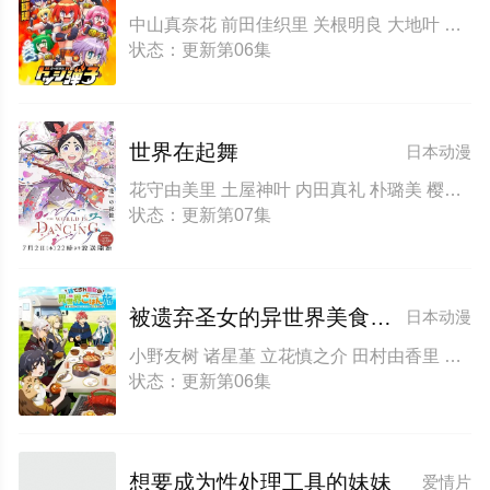
中山真奈花 前田佳织里 关根明良 大地叶 筱原侑 上坂堇 中村栞奈 若井友希 井口裕香 橘杏咲 长谷川玲奈 仁见纱绫 伊藤彩沙 寺泽百花 明坂聪美 弘松芹香 冲佳苗 花咲心优 大森日雅 朝日奈丸佳 武田罗梨沙多胡 菲鲁兹·蓝 三日尻望 伊濑茉莉也 井上麻里奈 小坂井祐莉绘 井泽诗织 林梨花 藤寺美德 石井未纱 日高范子 小西克幸 稻田彻
状态：更新第06集
世界在起舞
日本动漫
花守由美里 土屋神叶 内田真礼 朴璐美 樱井孝宏 Takahiro Sakurai 小西克幸 Katsuyuki Konishi 飞田展男 能登麻美子 Mamiko Noto 水濑祈 Inori Minase 石谷春贵 瀬戸芭月
状态：更新第07集
被遗弃圣女的异世界美食之旅 用隐藏技能召唤了露营车
日本动漫
小野友树 诸星堇 立花慎之介 田村由香里 山本兼平 千叶翔也 本渡枫 德井青空
状态：更新第06集
想要成为性处理工具的妹妹
爱情片