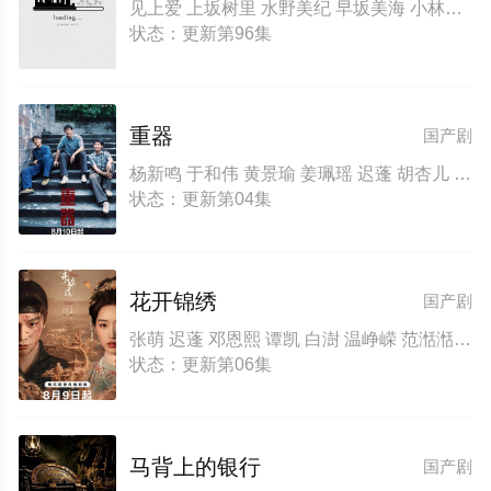
见上爱 上坂树里 水野美纪 早坂美海 小林隆 小林虎之介 津崎史郎 岩瀬顕子 三浦贵大 根岸季衣 大岛美幸 义达祐未 たくや 原田泰造 北村一辉 佐野晶哉 藤原季节 林裕太 坂东弥十郎
状态：更新第96集
重器
国产剧
杨新鸣 于和伟 黄景瑜 姜珮瑶 迟蓬 胡杏儿 张帆 成泰燊 吴越 胡可 朱颜曼滋 张国强 翟小兴 王建国 张佳宁 李洪涛 宁理 丁勇岱 迟嘉 周野芒 任程伟 齐奎 陈小艺 尤勇智 黄澄澄 蒋奇明 宗俊涛 闫佩伦
状态：更新第04集
花开锦绣
国产剧
张萌 迟蓬 邓恩熙 谭凯 白澍 温峥嵘 范湉湉 丁禹兮 吕晓霖 尤靖茹 范诗然 董子凡
状态：更新第06集
马背上的银行
国产剧