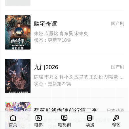
幽宅奇谭
国产剧
朱娅 应灏铭 肖东昊 宋未央
状态：更新至18集
九门2026
国产剧
陈瑶 李乃文 释小龙 应昊茗 王劲松 胡耘豪 季肖冰 陈伟霆 徐正溪 曾舜晞 王奕婷
状态：更新第22集
碧蓝航线微速前行第二季
日本动漫





山根希美 大地叶 长绳麻理亚 阿部里果
首页
电影
电视剧
动漫
综艺
状态：更新第06集