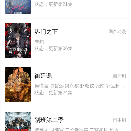
状态：更新第21集
界门之下
国产动漫
未知
状态：更新第06集
御廷谣
国产剧
吴谨言 陈哲远 梁永棋 赵昭仪 张南 郭品超 盛一伦 吴岱融 黄祖鑫 宋麒
状态：更新第24集
别班第二季
日本剧
堺雅人 阿部宽 二阶堂富美 二宫和也 松坂桃李 林遣都 龙星凉 小日向文世