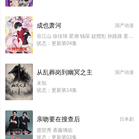
成也萧河
国产动漫
谷江山 徐佳琦 星潮 钱琛 赵熠彤 孙路路 姜秋再 凌飞
状态：更新第04集
从乱葬岗到幽冥之主
国产动漫
未知
状态：更新第14集
亲吻要在搜查后
日本剧
渡部秀 斋藤璃佑
状态：更新第03集