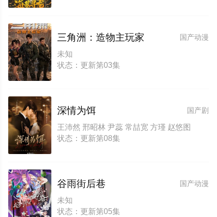
三角洲：造物主玩家
国产动漫
未知
状态：更新第03集
深情为饵
国产剧
王沛然 邢昭林 尹蕊 常喆宽 方瑾 赵悠图
状态：更新第08集
谷雨街后巷
国产动漫
未知
状态：更新第05集