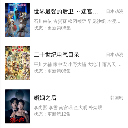
世界最强的后卫 ～迷宫国的新人探索者～
日本动漫
石川由依 古贺葵 松冈祯丞 早见沙织 本渡枫 相坂优歌 高尾奏音 中村樱
状态：更新第06集
二十世纪电气目录
日本动漫
平川大辅 家中宏 小野大辅 大地叶 雨宫天 寿美菜子 内山昂辉 内田雄马 武内骏辅 远藤大智 高垣彩阳 川井田夏海 浦和希 浅野麻由美
状态：更新第06集
婚姻之后
韩国剧
李尚熙 李雪 南宫珉 金大明 朴炳垠
状态：更新第12集