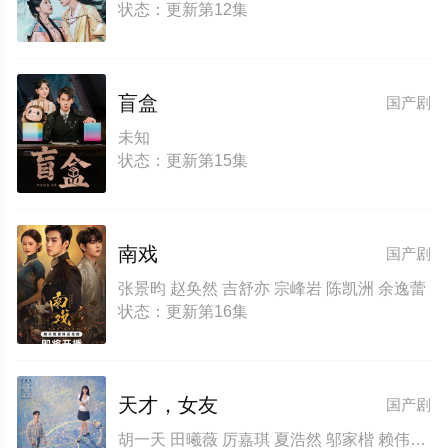
状态：更新第12集
盲盒
国产剧
未知
状态：更新第15集
南戏
国产剧
张景昀 赵奂然 吉舒亦 宗峰岩 陈凯洲 余逸蕾
状态：更新第16集
天才，女友
国产剧
胡一天 田曦薇 厉嘉琪 夏浩然 邬家楷 赖伟明 李佑川 安沺 孙梦秋