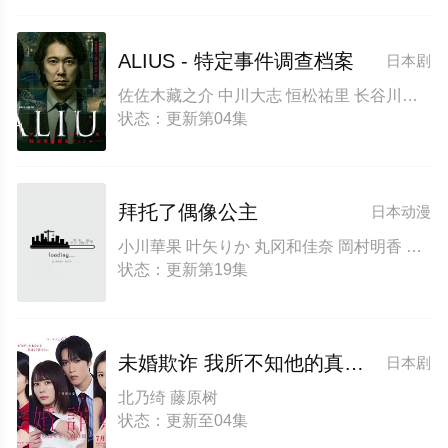
ALIUS - 特定事件调查档案
日本剧
佐佐木藏之介 中川大志 恒松祐里 长谷川初范 猪塚健太 池田良 松浦祐也 大河内浩 山中崇 坂井真纪
状态：更新第04集
拜托了偶像公主
日本动漫
小川華果 叶矢りか 丸冈和佳奈 岡村明香 藤寺美德 铃木实里 大地叶 森久保祥太郎
状态：更新第19集
未婚欺诈 我所不知他的真面目
日本剧
北乃绮 藤原树
状态：更新至04集