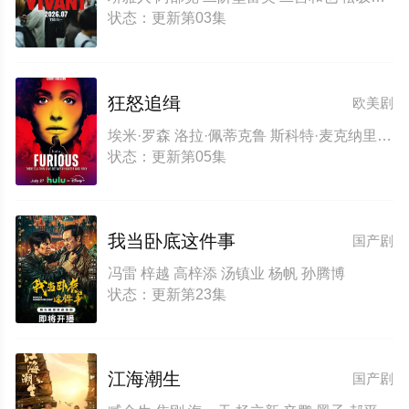
状态：更新第03集
狂怒追缉
欧美剧
埃米·罗森 洛拉·佩蒂克鲁 斯科特·麦克纳里 杰克·莱西 拉丽萨·坎波斯 Chloe Carrillo A·J·帕拉托雷 亚历克斯·莫夫 伊丽莎白·斯塔尔曼 杰里米·桑普尔 约翰·福特-邓克 奇里尔·保兰 乔纳森·本德 Frank Pando Jazmyn C Dorsey 贾斯廷·安德鲁·菲利普斯
状态：更新第05集
我当卧底这件事
国产剧
冯雷 梓越 高梓添 汤镇业 杨帆 孙腾博
状态：更新第23集
江海潮生
国产剧