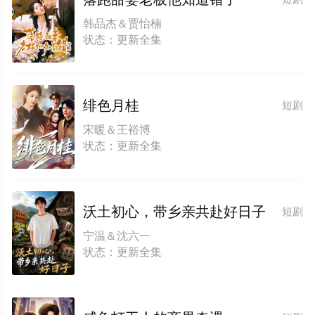
韩品杰＆贾怡楠
状态：更新全集
绯色月桂
短剧
宋暖＆王裕博
状态：更新全集
沃土初心，带乡亲共赴好日子
短剧
宁温＆沈六一
状态：更新全集