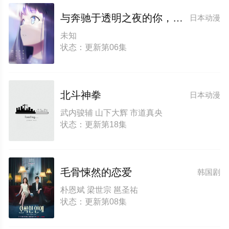
与奔驰于透明之夜的你，谈一场看不见的恋爱。
日本动漫
未知
状态：更新第06集
北斗神拳
日本动漫
武内骏辅 山下大辉 市道真央
状态：更新第18集
毛骨悚然的恋爱
韩国剧
朴恩斌 梁世宗 邕圣祐
状态：更新第08集