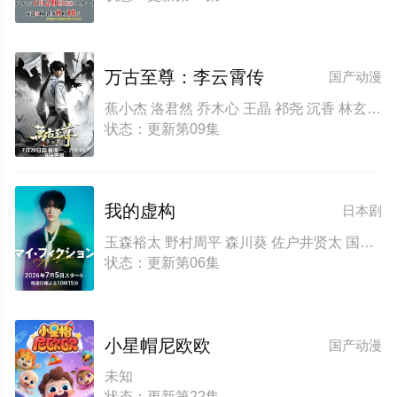
万古至尊：李云霄传
国产动漫
蕉小杰 洛君然 乔木心 王晶 祁尧 沉香 林玄 唐泽宗 西拉 祁悦 莞殇 萧篙 霜霜 狴犴 海银 南田
状态：更新第09集
我的虚构
日本剧
玉森裕太 野村周平 森川葵 佐户井贤太 国仲凉子 宫泽艾玛 三浦獠太 结城萌 ジャンボたかお
状态：更新第06集
小星帽尼欧欧
国产动漫
未知
状态：更新第22集