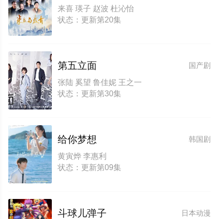
来喜 瑛子 赵波 杜沁怡
状态：更新第20集
第五立面
国产剧
张陆 奚望 鲁佳妮 王之一
状态：更新第30集
给你梦想
韩国剧
黄寅烨 李惠利
状态：更新第09集
斗球儿弹子
日本动漫