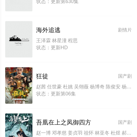
状态：更新第630集
海外追逃
剧情片
王泽霖 林星潼 程思
状态：更新HD
狂徒
国产剧
赵茜 任世豪 杜姚 吴翎薇 杨博奇 陈俊安 杨润杰 魏俊霆 薛冰
状态：更新第06集
吾凰在上之凤御四方
国产剧
赵一博 邓孝慈 姜贞羽 祖怀 林亚冬 杜煜 郝熠然 郑千亦 侯明炫