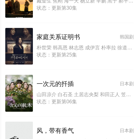
臧金生 焦刚 海一天 杨立新 辛鹏 黑子 郝平 刘佳 陈乔恩 刘向京 沈保平 秦天宇 何中华 焉栩嘉 董勇 仁龙 何冰 丁柳元 周征波 谭洋 王鸥 毕彦君 张喜前 徐僧 刘蕾 王建新 张风 李佳宁 侯析焱
状态：更新第30集
家庭关系证明书
韩国剧
朴世荣 韩高恩 林志恩 成伊言 朴率拉 徐道永 全胜彬
状态：更新第25集
一次元的扦插
日本剧
山田凉介 白石圣 土居志央梨 和田正人 笠原秀幸 猪塚健太 小桥惠 藤井美菜 田畑志真 松下由树 吉原光夫 正名仆蔵 小手伸也 铃木保奈美 佐佐木藏之介 堀田真由
状态：更新第06集
风，带有香气
日本剧