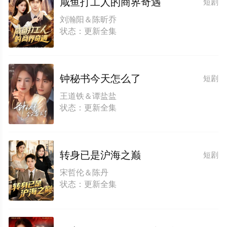
咸鱼打工人的商界奇遇
短剧
刘瀚阳＆陈昕乔
状态：更新全集
钟秘书今天怎么了
短剧
王道铁＆谭盐盐
状态：更新全集
转身已是沪海之巅
短剧
宋哲伦＆陈丹
状态：更新全集