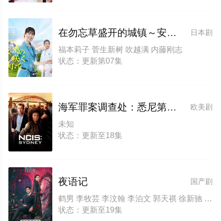
在勿忘草盛开的城镇～安昙野诊疗记～
日本剧
福本莉子 菅生新树 吹越满 内藤刚志
状态：更新第07集
海军罪案调查处：悉尼第三季
欧美剧
未知
状态：更新至18集
夜语记
国产剧
鹤男 李牧芸 李汶翰 李泊文 郭天祺 徐新驰 孙思凡
状态：更新至19集