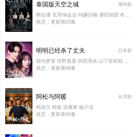
泰国版天空之城
海外剧
斯拉潘·瓦塔纳金达 玛娜莎楠·潘叻翁固 布莎甘·丹迪帕纳 拼塔安·阿孔萨妮 凯塞利亚·麦克托什 Sujira·Arunpipat
状态：更新第03集
明明已经杀了丈夫
日本剧
箭内梦菜 绀野真昼 内田理央 山下容莉枝 渡边圭祐 丹生明里 曾田陵介 小林亮太
状态：更新第06集
阿松与阿暖
台湾剧
柯叔元 韩瑜 张睿家 杨子仪
状态：更新第46集