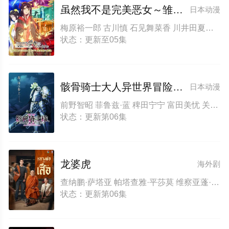
虽然我不是完美恶女～雏宫蝶鼠替换传～
日本动漫
梅原裕一郎 古川慎 石见舞菜香 川井田夏海 菱川花菜 尼克莱·法拉赫娜兹
状态：更新至05集
骸骨骑士大人异世界冒险中Ⅱ
日本动漫
前野智昭 菲鲁兹·蓝 稗田宁宁 富田美忧 关俊彦 小野贤章 上田瞳 诹访部顺一 赤羽根健治 四宫豪 江口拓也 大久保瑠美 鸟海浩辅 皆口裕子 竹内良太 大西沙织 山根绮 逢田梨香子 河西健吾 白石稔 石田彰
状态：更新第06集
龙婆虎
海外剧
查纳鹏·萨塔亚 帕塔查雅·平莎莫 维察亚蓬·亚姆萨德 Tide·Ekkapun·Bunluerit Thanutsaluk·Hudson Ndol·Knin
状态：更新第06集