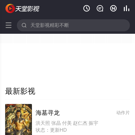






最新影视
海墓寻龙
动作片
洪天照 张晶 付美 赵仁杰 振宇
状态：更新HD