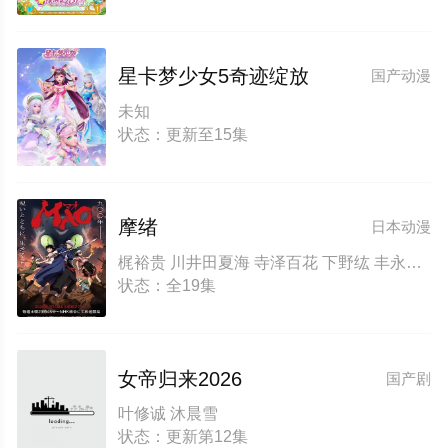
星卡梦少女5奇迹绽放
国产动漫
未知
状态：更新至15集
摩绪
日本动漫
梶裕贵 川井田夏海 寺泽百花 下野纮 丰永利行 兴津和幸 くまいもとこ 日笠阳子 清水理沙 上田丽奈 松山鹰志
状态：全19集
女帝归来2026
国产剧
叶修诚 沐晨雪
状态：更新第12集