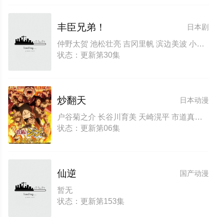
丰臣兄弟！
日本剧
仲野太贺 池松壮亮 吉冈里帆 滨边美波 小栗旬 宫崎葵 安藤樱 白石圣 坂井真纪 宫泽艾玛 大东骏介 松下洸平 要润 中岛步 山口马木也 菅井友香 佳久创 井上和 滨田龙臣 仓泽杏菜 松本怜生
状态：更新第30集
炒翻天
日本动漫
户谷菊之介 长谷川育美 天崎滉平 市道真央 Mao Ichimichi 樱井孝宏 村田太志 小林裕介 杉田智和 Tomokazu Sugita 天田益男 津田健次郎
状态：更新第06集
仙逆
国产动漫
暂无
状态：更新第153集