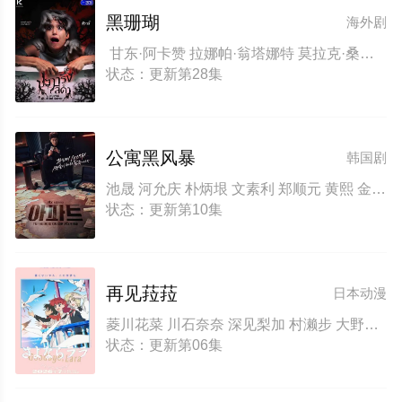
黑珊瑚
海外剧
甘东·阿卡赞 拉娜帕·翁塔娜特 莫拉克·桑塔维 塔纳功·陂沙亚侬 玛妮娜·甘姆雯 帕拉查功·皮亚萨库乔 周·艮欧若戈·塔潘努特 松希·努诺卡空希 缓乐莉·格隆格侬 温拿·圭毕达 迪·威威迪·巴沃隆凯拉霆卡州恩
状态：更新第28集
公寓黑风暴
韩国剧
池晟 河允庆 朴炳垠 文素利 郑顺元 黄熙 金泽
状态：更新第10集
再见菈菈
日本动漫
菱川花菜 川石奈奈 深见梨加 村濑步 大野智敬 真殿光昭 住友七绘 寺杣昌纪 津田美波 山本和臣
状态：更新第06集