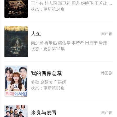
王全有 杜志国 郑卫莉 周舟 姬晓飞 王芳政 郭烁杰 阎妮
状态：更新第14集
人鱼
国产剧
樊少皇 再米热 骆达华 李若希 田浩宁 唐鑫
状态：更新第14集
我的偶像总裁
韩国剧
姜勋 金慧埈 车禹闵
状态：更新第03集
米良与麦青
国产剧