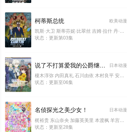
柯蒂斯总统
欧美动漫
凯斯·大卫 斯蒂芬妮·比翠丝 吉姆·拉什 丹·巴克达尔 凯尔茜·斯科特
状态：更新第03集
说了不打算爱我的公爵继承人，不知为何对我宠爱有加
日本动漫
榎木淳弥 内田真礼 石川由依 木村良平 安济知佳 浪川大辅 铃木崚汰 齐藤壮马 石川界人 山村响 国府田麻理子 田村真
状态：更新至06集
名侦探光之美少女！
日本动漫
梶裕贵 东山奈央 加藤英美里 本渡枫 羊宫妃那 千贺光莉
状态：更新至28集