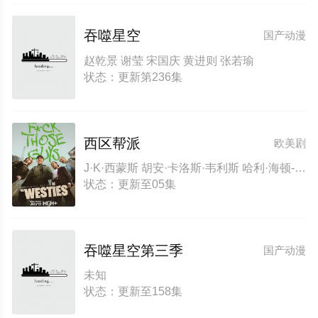
吞噬星空
国产动漫
赵乾景 谢莹 宋国庆 黄进则 张若瑜
状态：更新第236集
西区帮派
欧美剧
J·K·西蒙斯 胡安·卡洛斯·韦利斯 哈利·海顿-佩顿 凯伦·克里奇 克莱尔·兰金 罗恩·米德 杜安·基奥 马克·麦克雷 Will·Jeffs Maria·Dinn Andrea·Gallo Erniel·Baez Derwin·Phillips Honor·Spencer 凯蒂·莱恩
状态：更新至05集
吞噬星空第三季
国产动漫
未知
状态：更新至158集