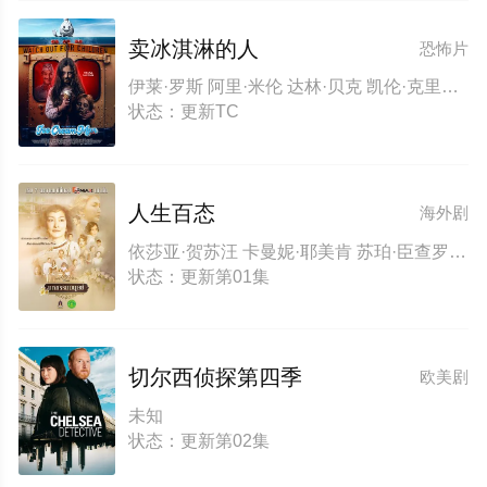
卖冰淇淋的人
恐怖片
伊莱·罗斯 阿里·米伦 达林·贝克 凯伦·克里奇 本·戴维斯 萨拉·阿伯特 罗德里戈·费尔南德斯-斯托尔 阿曼达·巴克 瑞恩·艾伦 洛克兰·雷·米勒 卡琳娜·巴特里克 迪伦·霍科 亚历克斯·阿姆布鲁斯特 查理·斯托里 斯特菲·迪多梅尼坎托尼奥
状态：更新TC
人生百态
海外剧
依莎亚·贺苏汪 卡曼妮·耶美肯 苏珀·臣查罗恩 卡诺查·姆亚丹 卡宁·淖布拉迪 塔纳塔特·库纳内克辛 阿梅娜·芘妮 坎丽亚·尼尔霍斯 吉迪帕·乔尔查伦 瓦塔纳苏查特·帕努德特 兰娅·斯亚侬
状态：更新第01集
切尔西侦探第四季
欧美剧
未知
状态：更新第02集