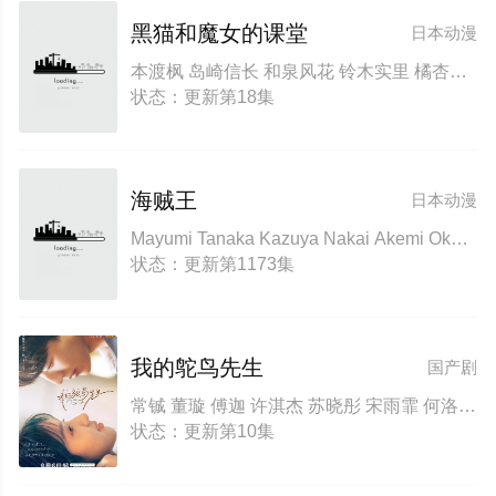
黑猫和魔女的课堂
日本动漫
本渡枫 岛崎信长 和泉风花 铃木实里 橘杏咲 白石晴香 上村祐翔 长谷川玲奈 石毛翔弥 菲鲁兹·蓝 大野智敬 渡谷美帆 浦和希 樱井美雪 花泽香菜 速水奖 平川大辅
状态：更新第18集
海贼王
日本动漫
Mayumi Tanaka Kazuya Nakai Akemi Okamura Kappei Yamaguchi
状态：更新第1173集
我的鸵鸟先生
国产剧
常铖 董璇 傅迦 许淇杰 苏晓彤 宋雨霏 何洛洛 贾笑涵 方晓东 陈冠甯 王若衫 胡晓龙
状态：更新第10集