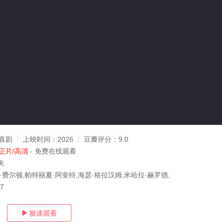
喜剧
上映时间：
2026
豆瓣评分：
9.0
正片/高清
- 免费在线观看
夫
·费尔顿,帕特丽夏·阿奎特,海瑟·格拉汉姆,米哈拉·赫罗德,
27
极速观看
