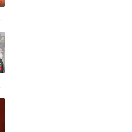
0
沃食品公司的继承人，名声赫赫。
情面面觀，其中「Truth orDare」大膽遊戲更表達時下年青人對於感情所
翊歌 饰），为利益化身“深情画家”，步步为营接近倔强女医生李梦（李萌萌 
0
重重难关。
丽卡·特蕾西（奥利维亚·王尔德 Olivia Wilde 饰）那里找到了一份
，宣扬了树立正确的恋爱观生活观的必要性，鞭挞了追金，虚荣等错误的观念