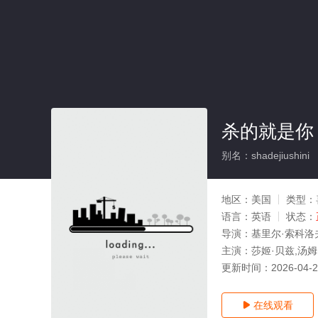
杀的就是你
别名：shadejiushini
地区：
美国
类型：
语言：
英语
状态：
导演：
基里尔·索科洛
主演：
莎姬·贝兹,汤姆
更新时间：
2026-04-
在线观看
