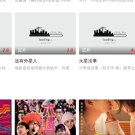
获得继承权前，必须亲自完成一项不寻常的任务，如不能完成，将失去遗产继承
头阿暿，隐姓埋名成为惩治恶势力的孤侠浪客，她封锁自己内心变得独来独往，
雷蒙黛（佩内洛普•克鲁兹 Penélope Cruz饰）和他的酒鬼丈夫、年
牛仔、印地安和小马共同居住在
2.0
正片
1.0
正片
4.
这有外星人
火星没事
菲尔德·特纳的小说《高度机密：总统、中情局局长和特工》改编而成。Osbourn
（特林德尔·玲奈 饰）所乘坐的巴士突然被一阵狂风拦腰切成两段，光子刚好
电影是在地球最大危机中，外星人研究同好会成员们迎接人生最大危机的
小男孩没事（孙天宇 饰）跟养父