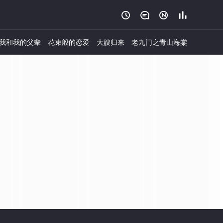




我和我的父辈
花束般的恋爱
大嫂归来
老九门之青山海棠