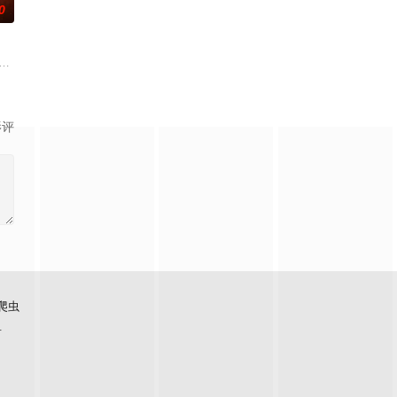
0
展开。
出发。虽然父亲曾在家乡遭到爱情事业的双重打击，红军后代陈宏辉却
莉（莫妮卡·巴巴罗 饰）或许是这座城市里唯二只想要寻找真爱的单身人士，而
 Sam Reinhold makes a pact with Fergus-a wicked,
影评
爬虫
看