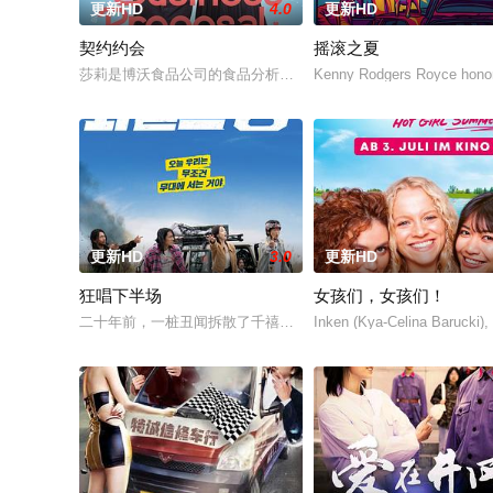
更新HD
4.0
更新HD
契约约会
摇滚之夏
莎莉是博沃食品公司的食品分析师，如今陷入财务困境，她答应
Kenny Rodgers Royce honors
更新HD
3.0
更新HD
狂唱下半场
女孩们，女孩们！
二十年前，一桩丑闻拆散了千禧年初期当红的韩国流行三人团体
Inken (Kya-Celina Barucki),