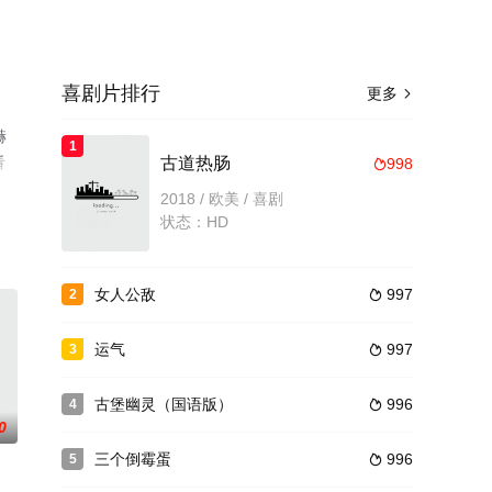
喜剧片排行
更多

赫
1
看
古道热肠
998

2018 / 欧美 / 喜剧
状态：HD
女人公敌
997
2

运气
997
3

古堡幽灵（国语版）
996
4

0
三个倒霉蛋
996
5
