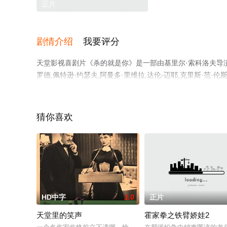
正片
剧情介绍
我要评分
天堂影视喜剧片《杀的就是你》是一部由基里尔·索科洛夫导演执
罗德,佩特逊·约瑟夫,阿曼多·里维拉,达伦-迈耶,克里斯·范
高清未删减完整版电影大全就上天堂电影网，更多相关信息
猜你喜欢
HD中字
1.0
正片
天堂里的笑声
霍家拳之铁臂娇娃2