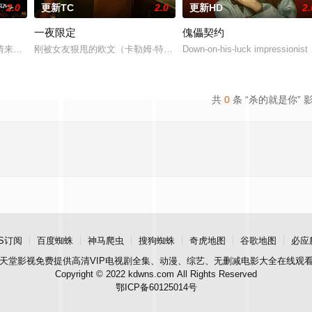
2.0
更新TC
2.0
更新HD
2.
一夜限定
傀儡契约
丢失的东西，宏光无意中伪装成车王与薇薇进行交往，一场错位的爱情故事由此
情来演绎吉安老区人民的创业故事、幸福故事、追梦故事。脱贫不松劲，致富再
刚被女友狠甩的欧文（卡勒姆·特纳 饰）和满怀浪漫情怀和希望的艾
Down-on-his-luck impressionist
共
0
条 “杀的就是你” 
S订阅
百度蜘蛛
神马爬虫
搜狗蜘蛛
奇虎地图
谷歌地图
必应
天堂影视
免费提供高清VIP电视剧全集、动漫、综艺、无删减电影大全在线观
Copyright © 2022 kdwns.com All Rights Reserved
鄂ICP备60125014号