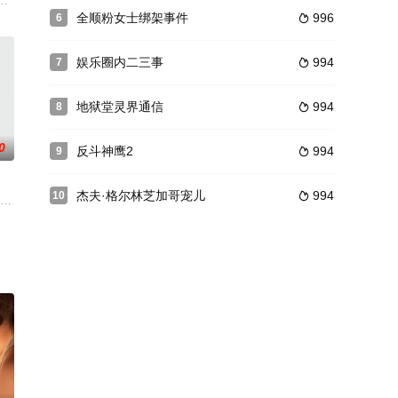
权。为了得到这笔巨额的遗产，这
以战马与酒壶为伴，武得霍氏醉拳，成为武林神话。行事残暴的军阀刘
轻女儿共住，生活却不像别人平静。 雷蒙黛有个姐姐索尔（劳拉•杜纳丝 Lola Du
宁静乡间的一幢大房子中。晴朗的一天，恰逢小马的生日。牛仔和印地安决定为
全顺粉女士绑架事件
996
6

娱乐圈内二三事
994
7

地狱堂灵界通信
994
8

0
反斗神鹰2
994
9

杰夫·格尔林芝加哥宠儿
994
10

e（约翰·马尔
俯身捡东西所以幸免于难，但是秋等伙伴全部被齐刷刷地切去了上半身
喜剧片。地球遭到外星人的攻击后，在youtube成为话题的外星人博士在地
罗秉文（黄磊 饰）相依为命。5岁时，没事语出惊人，说自己来自火星人，令其