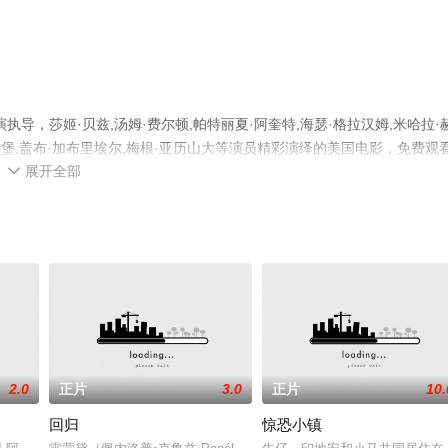
导，莎姬·贝兹,汤姆·费尔顿,帕特丽夏·阿奎特,海瑟·格拉汉姆,米哈拉·
·伦斯堡,盖布·加布里埃尔,梅根·亚历山大等演员精彩演绎的美国电影，免费观
展开全部
可移步至豆瓣电影、电视猫或剧情网等平台了解。

2.0
正片
3.0
正片
10.
回归
惊恐小镇