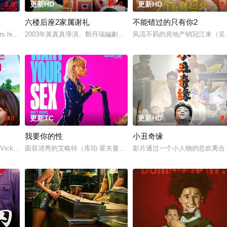
1.0
更新HD
10.0
更新HD
9.
六楼后座2家属谢礼
不能错过的只有你2
为挚友雅斯敏牵线搭桥，为她安排相亲。原来，雅斯敏的约会对象是乌塔玛，博
 his late mother's legacy by following Dead and
2003年黃真真導演、鄭丹瑞編劇的喜劇《六樓后座》拍出香港新一代的愛
风流不羁的房地产销冠江来（吴
8.0
更新TC
1.0
更新HD
9.
我要你的性
小丑奇缘
。如今，三人为了一场仅有一次的演出再度合体，前提是他们得克服接踵而来的
 Vicky (Julia Novohradsky) und Lena (Nhung Hong) si
面容清秀的艾略特（库珀·霍夫曼 Cooper Hoffman 饰）在著名艺术家艾
影片通过一个小人物的悲欢离合