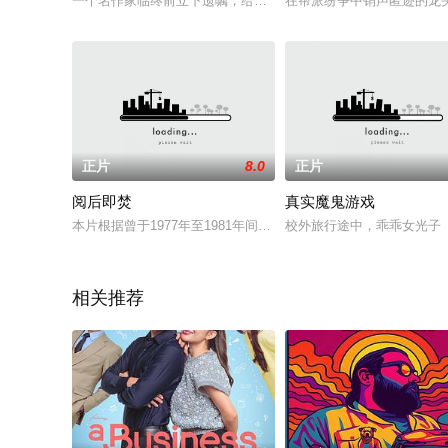
一个名作家临终前立下遗嘱，给每人留了五万英镑，但是他们在
在帮派纷争中销声匿迹的龙
正片
8.0
正片
阅后即焚
真实魔鬼游戏
本片根据曾于1977年至1981年间担任美国中央情报局局长的斯坦
校外旅行途中，乖乖女光子
相关推荐