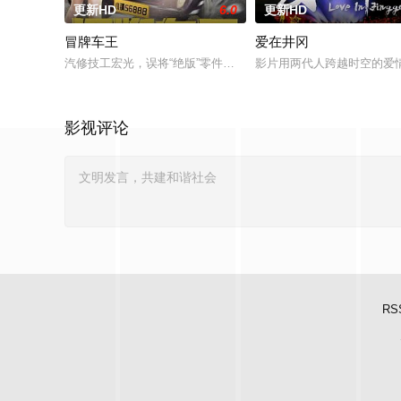
更新HD
6.0
更新HD
冒牌车王
爱在井冈
汽修技工宏光，误将“绝版”零件遗落盲女薛薇薇家中，为了找回
影片用两代人跨越时空的爱
影视评论
RS