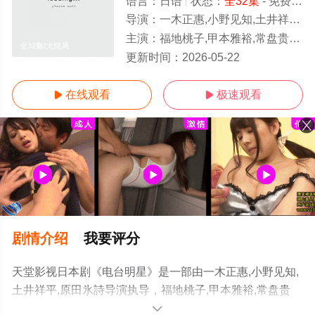
语言：
日语
状态：
全32集
- 免费在线观看
导演：
一木正惠,小野见知,土井祥平,原田氷詩
主演：
福地桃子,甲本雅裕,常盘贵子,涩川清彦,甲斐翔真,风间俊介,大八木凯斗,大野
全32集/大结局
更新时间：
2026-05-22
在线观看
极速观看


剧情介绍
我要评分
天堂影视日本剧《电台明星》是一部由一木正惠,小野见知,
土井祥平,原田氷詩导演执导，福地桃子,甲本雅裕,常盘贵
子,涩川清彦,甲斐翔真,风间俊介,大八木凯斗,大野爱实,近藤
