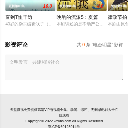
10.0
4.0
更新第05集
更新第06集
更新第03集
直到T恤干透
晚酌的流派5：夏篇
律政节拍
40岁的杂志编辑咲子（苍井优 饰）原本深信自己拥有美满的婚姻
本剧讲述的是不动产公司营业员伊泽美
本剧由原
影视评论
共
0
条 “电台明星” 影评
天堂影视
免费提供高清VIP电视剧全集、动漫、综艺、无删减电影大全在
线观看
Copyright © 2022 kdwns.com All Rights Reserved
鄂ICP备60125014号