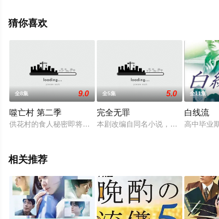
芳正,田村ツトム等演员精彩演绎的日本电视剧，大结局剧
情已揭晓（全32集），免费观看高清未删减完整版电视剧
猜你喜欢
全集就上天堂电影网，更多相关信息可移步至豆瓣电视
剧、电视猫或剧情网等平台了解。
9.0
5.0
全8集
全5集
全11集
噬亡村 第二季
完全无罪
白线流
供花村的食人秘密即将揭晓，阿川警官能否及时拯救他的家人幸
本剧改编自同名小说，讲述了备受期待
高中毕业
相关推荐