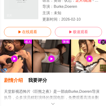
语言：
英语
状态：
正片/高清
- 免费在线观看
导演：
Burke,Doeren
主演：
未知
正片
更新时间：
2026-02-10
在线观看
极速观看


剧情介绍
我要评分
天堂影视恐怖片《巨熊之夜》是一部由Burke,Doeren导演
执导，众多演员精彩演绎的美国电影，免费观看高清未删
减完整版电影大全就上天堂电影网，更多相关信息可移步
