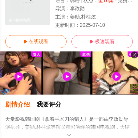
语言：
韩语
状态：
全16集
- 免费在线观看
导演：
李政勋
主演：
姜勋,朴柱炫
全16集/大结局
更新时间：
2025-07-10
在线观看
极速观看


剧情介绍
我要评分
天堂影视韩国剧《拿着手术刀的猎人》是一部由李政勋导
演执导，姜勋,朴柱炫等演员精彩演绎的韩国电视剧，大结
局剧情已揭晓（全16集），免费观看高清未删减完整版电
