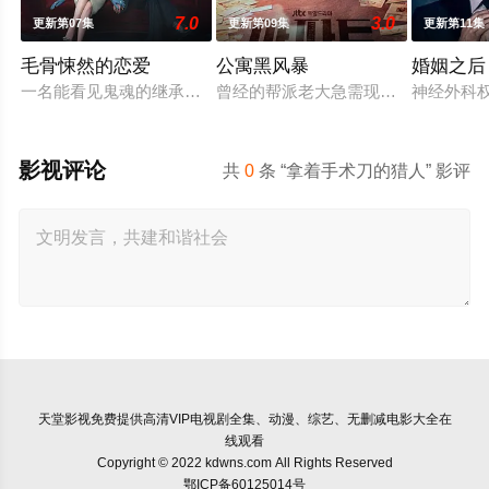
7.0
3.0
更新第07集
更新第09集
更新第11集
毛骨悚然的恋爱
公寓黑风暴
婚姻之后
一名能看见鬼魂的继承人与一名王牌检察官发现只要轻轻一碰，就
曾经的帮派老大急需现金，于是和有
神经外科
影视评论
共
0
条 “拿着手术刀的猎人” 影评
天堂影视
免费提供高清VIP电视剧全集、动漫、综艺、无删减电影大全在
线观看
Copyright © 2022 kdwns.com All Rights Reserved
鄂ICP备60125014号