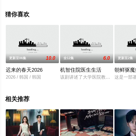
视剧全集就上天堂电影网，更多相关信息可移步至豆瓣电
视剧、电视猫或剧情网等平台了解。
猜你喜欢
10.0
6.0
更新至06集
全12集
更新至2集
迟来的春天2026
机智住院医生生活
朝鲜驱魔
2026 / 韩国 / 韩国
该剧讲述了大学医院教授和住院医生
这是一部
相关推荐