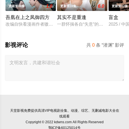
1.0
6.0
更新第06集
更新第16集
更新第12集
吾凰在上之凤御四方
其实不是重逢
盲盒
改编自快看漫画作者嗷小泽的独家连载漫画《吾凰在上》。现代
一群怀揣各自“失意”的年轻人，在
2025 / 
影视评论
共
0
条 “潜渊” 影评
天堂影视
免费提供高清VIP电视剧全集、动漫、综艺、无删减电影大全在
线观看
Copyright © 2022 kdwns.com All Rights Reserved
鄂ICP备60125014号