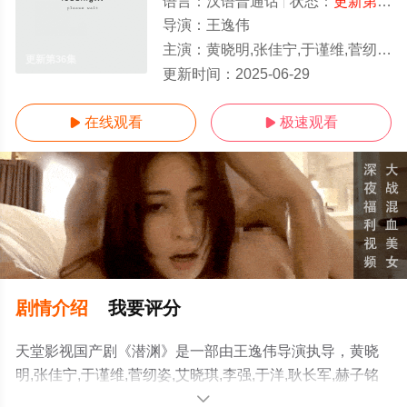
语言：
汉语普通话
状态：
更新第36集
导演：
王逸伟
主演：
黄晓明,张佳宁,于谨维,菅纫姿,艾晓琪,李强,于洋,耿长军,赫子铭
更新第36集
更新时间：
2025-06-29
在线观看
极速观看


剧情介绍
我要评分
天堂影视国产剧《潜渊》是一部由王逸伟导演执导，黄晓
明,张佳宁,于谨维,菅纫姿,艾晓琪,李强,于洋,耿长军,赫子铭
等演员精彩演绎的中国大陆电视剧，免费观看高清未删减
