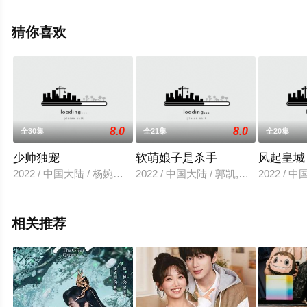
完整版电视剧全集就上天堂电影网，更多相关信息可移步
至豆瓣电视剧、电视猫或剧情网等平台了解。
猜你喜欢
8.0
8.0
全30集
全21集
全20集
少帅独宠
软萌娘子是杀手
风起皇城
2022 / 中国大陆 / 杨婉玉,夏广炎
2022 / 中国大陆 / 郭凯,景妍,朱镜
2022 / 
相关推荐