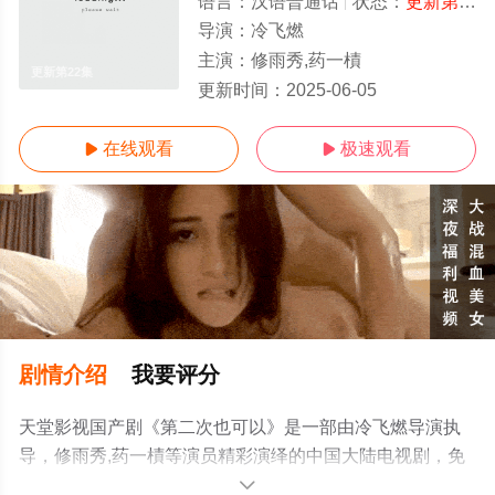
语言：
汉语普通话
状态：
更新第22集
导演：
冷飞燃
主演：
修雨秀,药一樍
更新第22集
更新时间：
2025-06-05
在线观看
极速观看


剧情介绍
我要评分
天堂影视国产剧《第二次也可以》是一部由冷飞燃导演执
导，修雨秀,药一樍等演员精彩演绎的中国大陆电视剧，免
费观看高清未删减完整版电视剧全集就上天堂电影网，更
