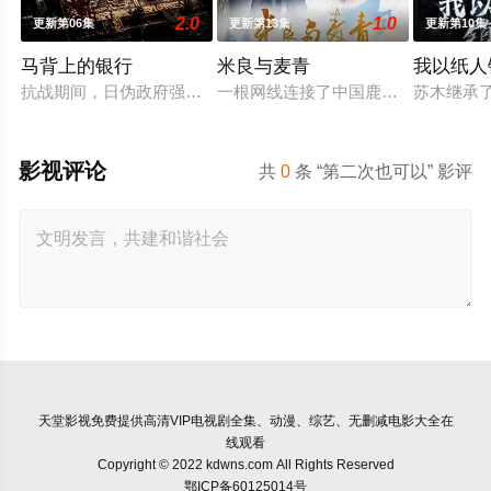
2.0
1.0
更新第06集
更新第13集
更新第10集
马背上的银行
米良与麦青
我以纸人
抗战期间，日伪政府强行推广、使用由“中国准备银行”发行的伪
一根网线连接了中国鹿鸣村和英国牛
苏木继承
影视评论
共
0
条 “第二次也可以” 影评
天堂影视
免费提供高清VIP电视剧全集、动漫、综艺、无删减电影大全在
线观看
Copyright © 2022 kdwns.com All Rights Reserved
鄂ICP备60125014号