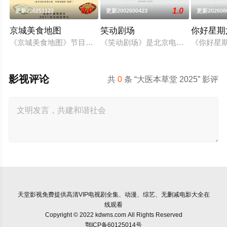
9.0
1.0
更新200251122
更新2002600423
更新202608
京城美食地图
笑动剧场
你好星期
《京城美食地图》节目组的美食侦探邀约行业专家和爱吃团网友
《笑动剧场》是北京电视台文艺节目中心
《你好星期
影视评论
共
0
条 “大医本草堂 2025” 影评
天堂影视
免费提供高清VIP电视剧全集、动漫、综艺、无删减电影大全在
线观看
Copyright © 2022 kdwns.com All Rights Reserved
鄂ICP备60125014号