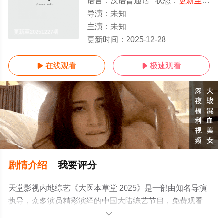
语言：
汉语普通话
状态：
更新至20251227期
导演：
未知
主演：
未知
更新至20251227期
更新时间：
2025-12-28
在线观看
极速观看


剧情介绍
我要评分
天堂影视内地综艺《大医本草堂 2025》是一部由知名导演
执导，众多演员精彩演绎的中国大陆综艺节目，免费观看
高清未删减完整版综艺节目就上天堂电影网，更多相关信
