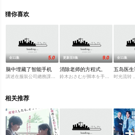
近海斗,长谷川京子等演员精彩演绎的日本电视剧，大结局
剧情已揭晓（全12集），免费观看高清未删减完整版电视
猜你喜欢
剧全集就上天堂电影网，更多相关信息可移步至豆瓣电视
剧、电视猫或剧情网等平台了解。
5.0
9.0
全11集
更新至8集
全11集
脑中埋藏了智能手机
消除老师的方程式。
五岛医生
講述在服裝公司總務課工作離婚帶著孩子，在裁員候補名單上折
鈴木おさむが脚本を手がけた本作の
时光流转
相关推荐