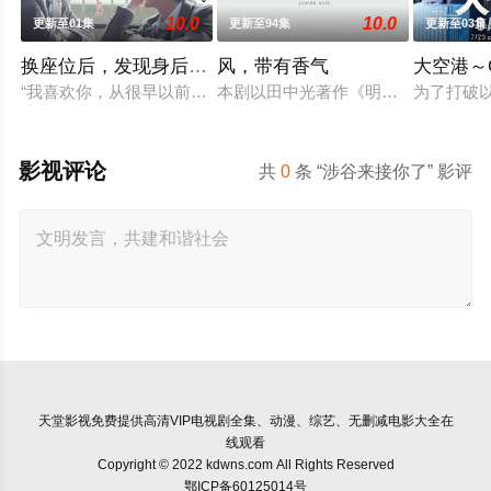
10.0
10.0
更新至01集
更新至94集
更新至03集
换座位后，发现身后的男生好像喜欢我
风，带有香气
大空港～G
“我喜欢你，从很早以前就开始了。” 从换座位开始?? 性格完全
本剧以田中光著作《明治的南丁格尔
为了打破
影视评论
共
0
条 “涉谷来接你了” 影评
天堂影视
免费提供高清VIP电视剧全集、动漫、综艺、无删减电影大全在
线观看
Copyright © 2022 kdwns.com All Rights Reserved
鄂ICP备60125014号