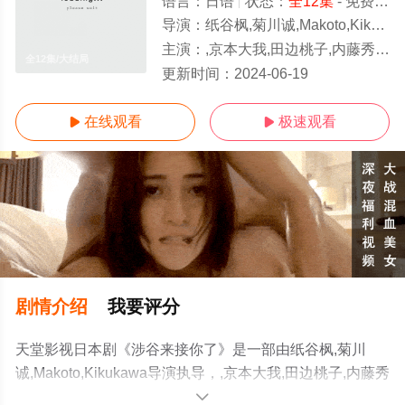
语言：
日语
状态：
全12集
- 免费在线观看
导演：
纸谷枫,菊川诚,Makoto,Kikukawa
主演：
,京本大我,田边桃子,内藤秀一郎,中川翼,ゆいちゃみ,ハリウッドザコシショウ
全12集/大结局
更新时间：
2024-06-19
在线观看
极速观看


剧情介绍
我要评分
天堂影视日本剧《涉谷来接你了》是一部由纸谷枫,菊川
诚,Makoto,Kikukawa导演执导，,京本大我,田边桃子,内藤秀
一郎,中川翼,ゆいちゃみ,ハリウッドザコシショウ,乙叶,宫
