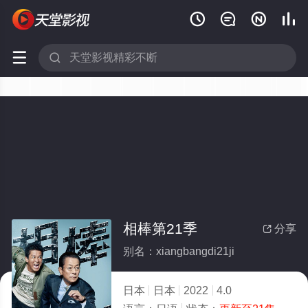






相棒第21季
分享

别名：xiangbangdi21ji
日本
日本
2022
4.0