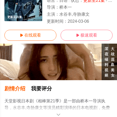
语言：
日语
状态：
更新至21集
- 免费在线观看
导演：
桥本一
主演：
水谷丰,寺胁康文
更新至21集
更新时间：
2024-03-06
在线观看
极速观看


剧情介绍
我要评分
天堂影视日本剧《相棒第21季》是一部由桥本一导演执
导，水谷丰,寺胁康文等演员精彩演绎的日本电视剧，免费
观看高清未删减完整版电视剧全集就上天堂电影网，更多
