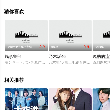
相关信息可移步至豆瓣电视剧、电视猫或剧情网等平台了
解。
猜你喜欢
2.0
3.0
更新至第九集已完结
9集全
全10集
钱形警部
乃木坂46
晚酌的流
モンキー・パンチ原作の「ルパン三世」に登場する銭形警部を主
乃木坂46 富士电视台网络配信从今
该剧以房地
相关推荐