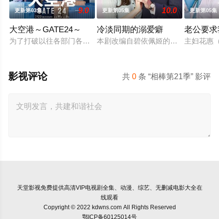
9.0
10.0
更新第03集
更新第05集
更新第05集
大空港～GATE24～
冷淡同期的溺爱癖
老公要求
为了打破以往各部门各自为政的死板规矩，内阁官房直属成立了一
本剧改编自碧依佩姬的同名漫画，是
主妇花惠
影视评论
共
0
条 “相棒第21季” 影评
天堂影视
免费提供高清VIP电视剧全集、动漫、综艺、无删减电影大全在
线观看
Copyright © 2022 kdwns.com All Rights Reserved
鄂ICP备60125014号