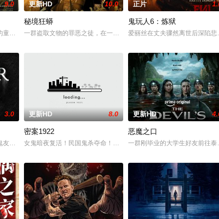
9.0
更新HD
10.0
正片
1.
秘境狂蟒
鬼玩人6：炼狱
0 天无法出门。在资源消耗殆尽与未知神秘威胁的双重逼迫下，一家人必须想方
的童年中长大，母亲又突然失踪后，他踏上了寻母之旅。这不仅是对母亲下落的
一群盗取文物的罪恶之徒，在一次盗宝途中遇到神秘事件集体神秘消失
爱丽丝在丈夫骤然离世后深陷悲
3.0
更新HD
8.0
更新HD
4.
密案1922
恶魔之口
鬼友断联多年，就想安安稳稳陪妹妹结婚。结果妹妹在老剧院求婚后直接被邪灵
女鬼暗夜复活！民国鬼杀夺命！白米埋尸噬魂杀,鬼刃穿腹斩灵杀,女鬼
一群刚毕业的大学生好友前往泰