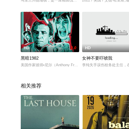
马里兰州德瑞镇，是一座籍由伐木业形成的城镇。但从建镇那天起，这
2022 / 美国 / 艾德·哈里斯,瑞
HD
2.0
HD
黑暗1982
女神不要吓唬我
美国作家彼得•尼尔（Anthony Franciosa 饰）善写恐怖
李纯失手误伤校务处主任，
相关推荐