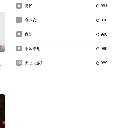
儿童为乐。被坏孩子们
和三个男孩)别无选择，只能穿过黑暗的树林走到最近的旅店。
promised their family a fun Christmas getaway, b
捷径
991
6

蜘蛛女
990
7

育婴
990
8

0
细菌浩劫
989
9

虎胆龙威1
989
10

neb
三人。为了躲避处罚，在唐佑等人的巧言妙语下加入了怼信社，全名为
吓死的事件。某天，《惊魂电影院》安排在午夜场重映，花心男、吃货女、眼镜
怖小说《她死在QQ上》改编，由“日本恐怖片之父”导演鹤田法男执导。网络上