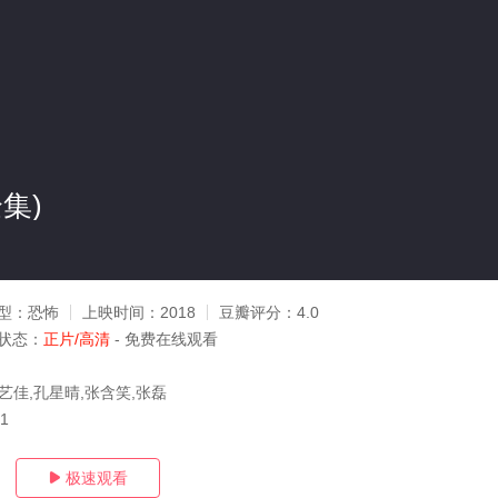
集)
型：
恐怖
上映时间：
2018
豆瓣评分：
4.0
状态：
正片/高清
- 免费在线观看
艺佳,孔星晴,张含笑,张磊
01
极速观看
