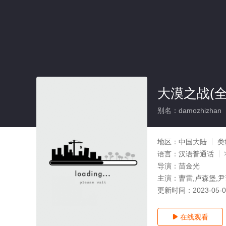
大漠之战(全
别名：damozhizhan
地区：
中国大陆
类
语言：
汉语普通话
导演：
苗金光
主演：
曹雷,卢森堡,尹
更新时间：
2023-05-
在线观看
