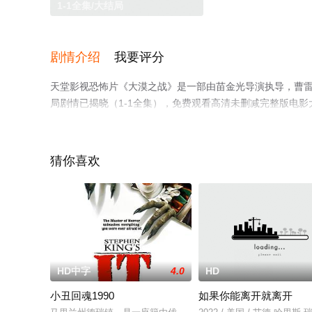
1-1全集/大结局
剧情介绍
我要评分
天堂影视恐怖片《大漠之战》是一部由苗金光导演执导，曹雷,
局剧情已揭晓（1-1全集），免费观看高清未删减完整版电
平台了解。
猜你喜欢
HD中字
4.0
HD
小丑回魂1990
如果你能离开就离开