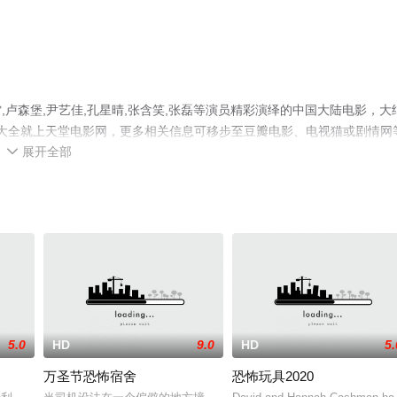
卢森堡,尹艺佳,孔星晴,张含笑,张磊等演员精彩演绎的中国大陆电影，大
影大全就上天堂电影网，更多相关信息可移步至豆瓣电影、电视猫或剧情网
展开全部

5.0
HD
9.0
HD
5.
万圣节恐怖宿舍
恐怖玩具2020