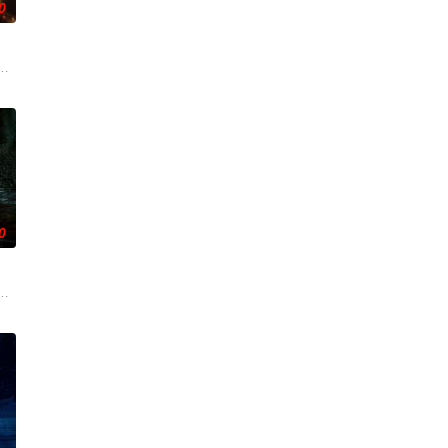
0
设法联手求生，打破这间禁
追寻，更是他探寻身世真相、寻求内心释怀的过程。
。20年后寻宝队成员周西川和周嫣然、乐明为寻找神秘宝藏归还国家深入古
痛，受邀前往公婆的乡间庄园暂住，试图和丈夫的家人互相慰藉，一同走出丧
0
缠上，整个人性情大变，怪事接二连三炸出来。里莎没得选，只能重开
点名要命！一幕幕连环鬼杀怵目惊心,令人胆寒！时局动荡,冤魂游离,怨灵四散
国海岸，开启步入社会前的最后一场冒险，慕名报名了名为 “恶魔之口” 的偏