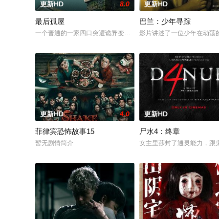
更新HD
8.0
更新HD
最后孤屋
巴兰：少年寻踪
一个普通的一家四口突遭诡异变故，被困在自家房屋中超过 100
影片讲述了一位少年在动荡
更新HD
4.0
更新HD
菲律宾恐怖故事15
尸水4：终章
暂无剧情简介
女主里莎封了通灵能力，跟