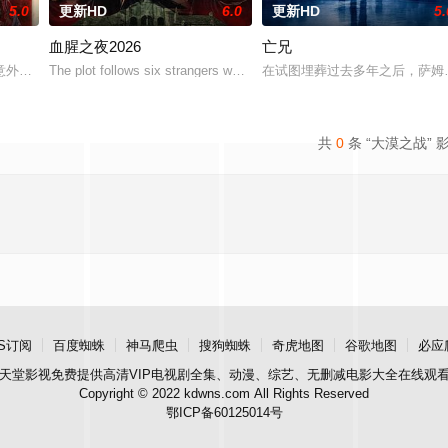
5.0
更新HD
6.0
更新HD
5.
血腥之夜2026
亡兄
会以他们最想要的那个人——也就是彼此——的样子出现。
意外坠崖后闯入隐秘古宅求救，得男主人石桥留宿，却陷入更恐怖的诡异事件，
The plot follows six strangers who enter a cash-prize endurance chall
在试图埋葬过去多年之后，萨姆
共
0
条 “大漠之战” 
S订阅
百度蜘蛛
神马爬虫
搜狗蜘蛛
奇虎地图
谷歌地图
必应
天堂影视
免费提供高清VIP电视剧全集、动漫、综艺、无删减电影大全在线观
Copyright © 2022 kdwns.com All Rights Reserved
鄂ICP备60125014号