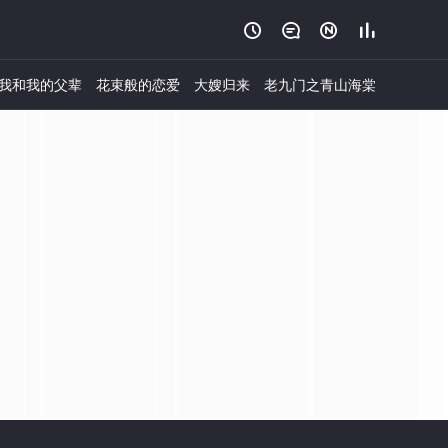




我和我的父辈
花束般的恋爱
大嫂归来
老九门之青山海棠