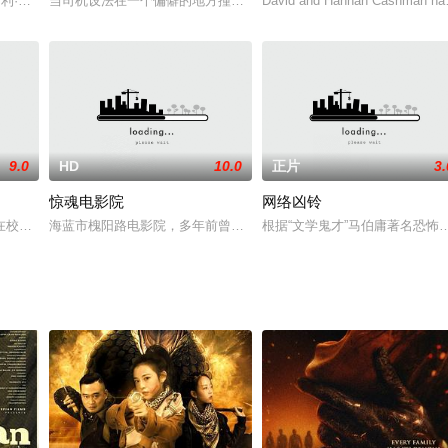
里似乎就有一个小丑（Tim Curry 饰）存在，但他绝非善类，反而以残害
利·史密斯,马蒂娜·古斯曼,TerrenceMartin,DominiqueBraun
当司机设法在一个偏僻的地方撞上汽车时，四人组(实际上是一个女孩
David and Hannah Cashman have 
9.0
HD
10.0
正片
3.
惊魂电影院
网络凶铃
惊悚小说，其作品风靡欧洲各国。不久前，意大利出版了他的最新作品——《坦妮布丽（Te
在校长办公室接受处罚时，遇到同样犯错的“怼信社”成员唐佑、苗雨露、贾明
海蓝市槐阳路电影院，多年前曾闹出过观众被恐怖片《惊魂电影院》
根据“文学鬼才”马伯庸著名恐