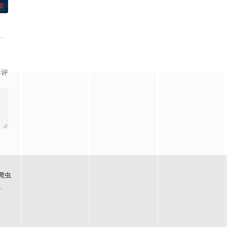
0
包括布偶自行移动和夜半啼哭，石桥似乎藏着不为人知的秘密。
enge at t
被迫回到了她空荡荡的童年故居，因为她得知了哥哥马修神秘死亡的消息。萨
影评
爬虫
看