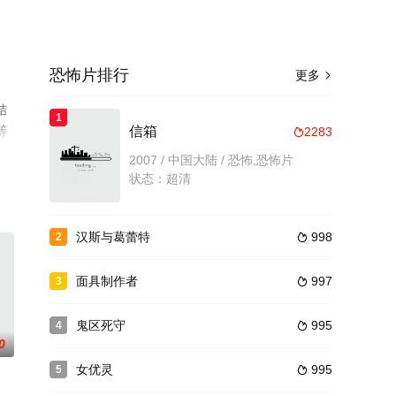
恐怖片排行
更多

结
1
等
信箱
2283

2007 / 中国大陆 / 恐怖,恐怖片
状态：超清
汉斯与葛蕾特
998
2

面具制作者
997
3

鬼区死守
995
4

0
女优灵
995
5
