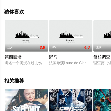
美国电影，大结局剧情已揭晓（1-1全集），免费观看高清
未删减完整版电影大全就上天堂电影网，更多相关信息可
猜你喜欢
移步至豆瓣电影、电视猫或剧情网等平台了解。
3.0
4.0
正片
HD
正片
第四面墙
野马
复核调查
讲述一个沉浸在过去伤痛中的梅花鹿饲养员刘陆（刘陆 饰），因
法国导演Laure de Clermont-To
理查德（让·
相关推荐