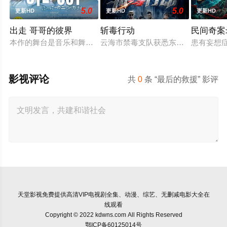
5.0
5.0
更新HD
更新HD
更新HD
出走 哥哥的彼界
斩毒行动
民间奇案
本作的舞台是音乐和舞蹈融入生活的冲绳。与母亲朱音、妹妹舞
云海市禁毒支队获悉东南亚毒王廖爷将
患有妄想
影视评论
共
0
条 “最后的救援” 影评
天堂影视
免费提供高清VIP电视剧全集、动漫、综艺、无删减电影大全在
线观看
Copyright © 2022 kdwns.com All Rights Reserved
鄂ICP备60125014号