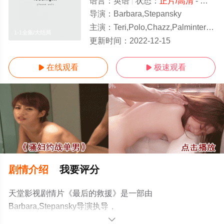
语言：
英语
状态：
正片/高清
- 免费在线观看
导演：
Barbara,Stepansky
主演：
Teri,Polo,Chazz,Palminteri,Tia,Carrere
1-1全集/大结局
更新时间：
2022-12-15
在线观看
极速观看


剧情介绍
我要评分
天堂影视剧情片《最后的救援》是一部由
Barbara,Stepansky导演执导，
Teri,Polo,Chazz,Palminteri,Tia,Carrere等演员精彩演绎的
