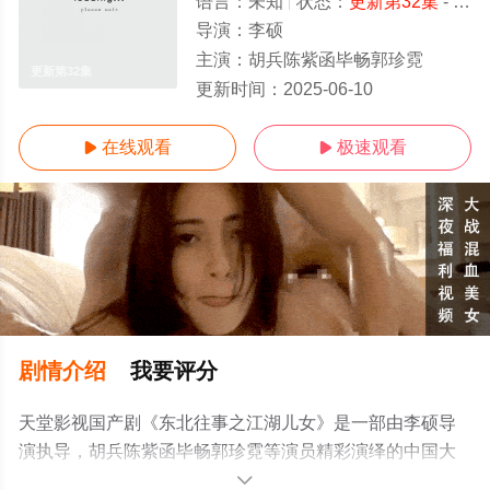
语言：
未知
状态：
更新第32集
- 免费在线观看
导演：
李硕
主演：
胡兵陈紫函毕畅郭珍霓
更新第32集
更新时间：
2025-06-10
在线观看
极速观看


剧情介绍
我要评分
天堂影视国产剧《东北往事之江湖儿女》是一部由李硕导
演执导，胡兵陈紫函毕畅郭珍霓等演员精彩演绎的中国大
陆电视剧，免费观看高清未删减完整版电视剧全集就上天
