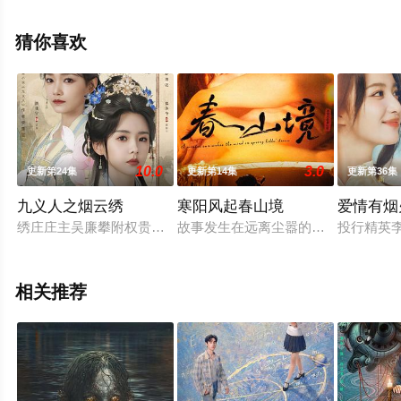
堂电影网，更多相关信息可移步至豆瓣电视剧、电视猫或
剧情网等平台了解。
猜你喜欢
10.0
3.0
更新第24集
更新第14集
更新第36集
九义人之烟云绣
寒阳风起春山境
爱情有烟
绣庄庄主吴廉攀附权贵，借绣艺残害众多绣娘，蔺如兰（张沐兮 
故事发生在远离尘嚣的春日山野，两
投行精英
相关推荐