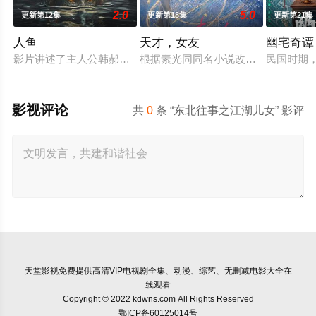
2.0
5.0
更新第12集
更新第18集
更新第21集
人鱼
天才，女友
幽宅奇谭
影片讲述了主人公韩郝（樊少皇 饰）为了营救意外被困秘密实验
根据素光同同名小说改编。江逾白长
民国时期
影视评论
共
0
条 “东北往事之江湖儿女” 影评
天堂影视
免费提供高清VIP电视剧全集、动漫、综艺、无删减电影大全在
线观看
Copyright © 2022 kdwns.com All Rights Reserved
鄂ICP备60125014号