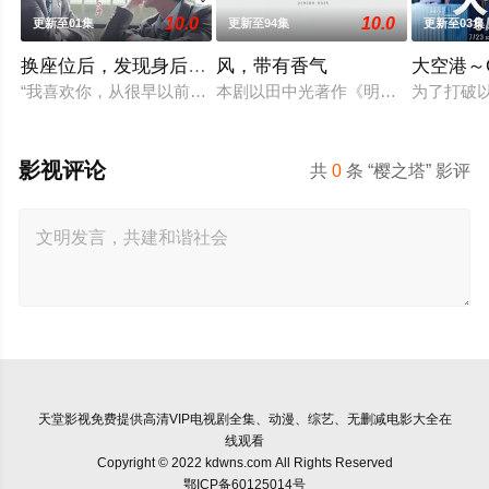
10.0
10.0
更新至01集
更新至94集
更新至03集
换座位后，发现身后的男生好像喜欢我
风，带有香气
大空港～G
“我喜欢你，从很早以前就开始了。” 从换座位开始?? 性格完全
本剧以田中光著作《明治的南丁格尔
为了打破
影视评论
共
0
条 “樱之塔” 影评
天堂影视
免费提供高清VIP电视剧全集、动漫、综艺、无删减电影大全在
线观看
Copyright © 2022 kdwns.com All Rights Reserved
鄂ICP备60125014号