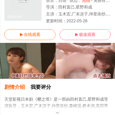
语言：
日语
状态：
完结
- 免费在线观看
导演：
田村直己,星野和成
主演：
玉木宏,广末凉子,仲里依纱,森崎温,桥本润,高冈早纪,光石研,吉田钢太郎
完结/大结局
更新时间：
2022-05-26
在线观看
极速观看


剧情介绍
我要评分
天堂影视日本剧《樱之塔》是一部由田村直己,星野和成导
演执导，玉木宏,广末凉子,仲里依纱,森崎温,桥本润,高冈早
纪,光石研,吉田钢太郎等演员精彩演绎的日本电视剧，大结
