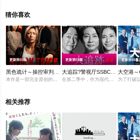
局剧情已揭晓（完结），免费观看高清未删减完整版电视
剧全集就上天堂电影网，更多相关信息可移步至豆瓣电视
猜你喜欢
剧、电视猫或剧情网等平台了解。
1.0
5.0
更新第03集
更新第03集
更新至03集
黑色诡计～操控审判的辩护人
大追踪?警视厅SSBC强行犯系? 
大空港～G
本作是一部完全原创的律政娱乐作品，讲述了“捏造天才”且能力卓
在第二季中，作为现代刑侦关键力量的
为了打破
相关推荐